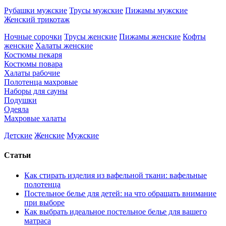
Рубашки мужские
Трусы мужские
Пижамы мужские
Женский трикотаж
Ночные сорочки
Трусы женские
Пижамы женские
Кофты
женские
Халаты женские
Костюмы пекаря
Костюмы повара
Халаты рабочие
Полотенца махровые
Наборы для сауны
Подушки
Одеяла
Махровые халаты
Детские
Женские
Мужские
Статьи
Как стирать изделия из вафельной ткани: вафельные
полотенца
Постельное белье для детей: на что обращать внимание
при выборе
Как выбрать идеальное постельное белье для вашего
матраса