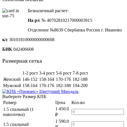
Безналичный расчет:
На р/с
№ 40702810217000003915
Отделение №8639 Сбербанка России г. Иваново
к/с
30101810000000000608
БИК
042406608
Размерная сетка
1-2 рост
3-4 рост
5-6 рост
7-8 рост
Женский
146-152
158-164
170-176
182-188
Мужской
158-164
170-176
182-188
194-200
Выберите Размер КПБ
Размер
Цена
Кол-во
1 450.0
1.5 спальный (1
наволочка)
₽
1 590.0
1.5 спальный