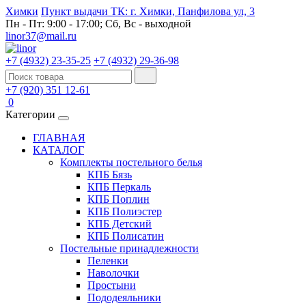
Химки
Пункт выдачи ТК: г. Химки, Панфилова ул, 3
Пн - Пт: 9:00 - 17:00; Сб, Вс - выходной
linor37@mail.ru
+7 (4932) 23-35-25
+7 (4932) 29-36-98
+7 (920) 351 12-61
0
Категории
ГЛАВНАЯ
КАТАЛОГ
Комплекты постельного белья
КПБ Бязь
КПБ Перкаль
КПБ Поплин
КПБ Полиэстер
КПБ Детский
КПБ Полисатин
Постельные принадлежности
Пеленки
Наволочки
Простыни
Пододеяльники