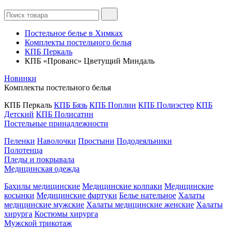
Постельное белье в Химках
Комплекты постельного белья
КПБ Перкаль
КПБ «Прованс» Цветущий Миндаль
Новинки
Комплекты постельного белья
КПБ Перкаль
КПБ Бязь
КПБ Поплин
КПБ Полиэстер
КПБ
Детский
КПБ Полисатин
Постельные принадлежности
Пеленки
Наволочки
Простыни
Пододеяльники
Полотенца
Пледы и покрывала
Медицинская одежда
Бахилы медицинские
Медицинские колпаки
Медицинские
косынки
Медицинские фартуки
Белье нательное
Халаты
медицинские мужские
Халаты медицинские женские
Халаты
хирурга
Костюмы хирурга
Мужской трикотаж