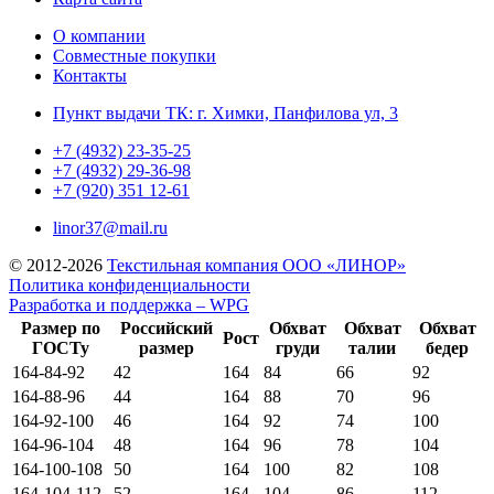
О компании
Совместные покупки
Контакты
Пункт выдачи ТК: г. Химки, Панфилова ул, 3
+7 (4932) 23-35-25
+7 (4932) 29-36-98
+7 (920) 351 12-61
linor37@mail.ru
© 2012-2026
Текстильная компания ООО «ЛИНОР»
Политика конфиденциальности
Разработка и поддержка – WPG
Размер по
Российский
Обхват
Обхват
Обхват
Рост
ГОСТу
размер
груди
талии
бедер
164-84-92
42
164
84
66
92
164-88-96
44
164
88
70
96
164-92-100
46
164
92
74
100
164-96-104
48
164
96
78
104
164-100-108
50
164
100
82
108
164-104-112
52
164
104
86
112